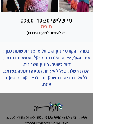
ימי שלישי 09:00-10:30
חיפה
(יש להירשם לשיעור היכרות)
במהלך הקורס יינתן דגש על מיומנויות שונות כגון :
איזון הגוף, יציבה, העברות משקל, המצאות במרחב,
דיוק כיוונים, חיזוק השרירים,
הכרת השלד, שכלול איכויות תנועה ותנועה במרחב.
כל אלו בהנאה, במשחק ותוך כדיי ריקוד ומוסיקת
עולם.
נעימה- בית למחול צועני הינו בית ספר למחול הפועל למעלה
מ-18 שנים באיזור הצפון והמרכז.
בבית הספר, רוקדות ילדות, נערות ונשים,