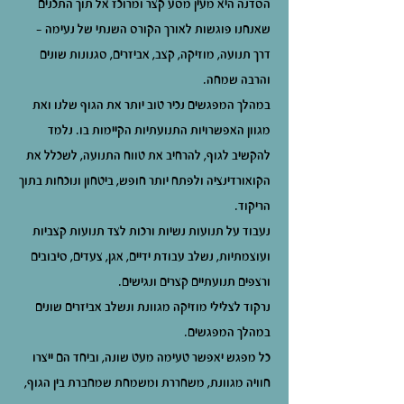
הסדנה היא מעין מסע קצר ומרוכז אל תוך התכנים
שאנחנו פוגשות לאורך הקורס השנתי של נעימה –
דרך תנועה, מוזיקה, קצב, אביזרים, סגנונות שונים
והרבה שמחה.
במהלך המפגשים נכיר טוב יותר את הגוף שלנו ואת
מגוון האפשרויות התנועתיות הקיימות בו. נלמד
להקשיב לגוף, להרחיב את טווח התנועה, לשכלל את
הקואורדינציה ולפתח יותר חופש, ביטחון ונוכחות בתוך
הריקוד.
נעבוד על תנועות נשיות ורכות לצד תנועות קצביות
ועוצמתיות, נשלב עבודת ידיים, אגן, צעדים, סיבובים
ורצפים תנועתיים קצרים ונגישים.
נרקוד לצלילי מוזיקה מגוונת ונשלב אביזרים שונים
במהלך המפגשים.
כל מפגש יאפשר טעימה מעט שונה, וביחד הם ייצרו
חוויה מגוונת, משחררת ומשמחת שמחברת בין הגוף,