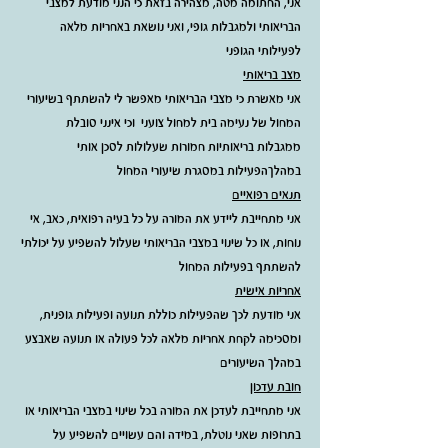
אני, החתומה מטה, מצהירה בזאת כי הנני מודעת למצבי 
הבריאותי ולמגבלות גופי, ואני נושאת באחריות מלאה 
לפעילותי הגופני
מצב בריאותי
אני מאשרת כי מצבי הבריאותי מאפשר לי להשתתף בשיעורי 
המחול של נעימה בית למחול צועני  וכי אינני סובלת 
ממגבלות בריאותיות חמורות שעלולות לסכן אותי 
במהלךהפעילות במסגרת שיעורי המחול
תנאים רפואיים
אני מתחייבת ליידע את המורה על כל בעיה רפואית, כאב, אי 
נוחות, או כל שינוי במצבי הבריאותי שעלול להשפיע על יכולתי 
להשתתף בפעילות המחול​​
אחריות אישית
אני מודעת לכך שהפעילות כוללת תנועה ופעילות גופנית, 
ומסכימה לקחת אחריות מלאה לכל פעולה או תנועה שאבצע 
במהלך השיעורים
חובת עדכון
אני מתחייבת לעדכן את המורה בכל שינוי במצבי הבריאותי או 
בתרופות שאני נוטלת, במידה והם עשויים להשפיע על 