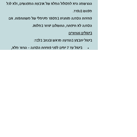
ההרשמה היא למסלול המלא של ארבעת המפגשים, ולא לכל 
מפגש בנפרד.
פתיחת הסדנה מותנית במספר מינימלי של משתתפות. אם 
הסדנה לא תיפתח, התשלום יוחזר במלואו.
ביטולים והחזרים
ביטול יתבצע בהודעה מראש ובכתב בלבד:
ביטול עד 7 ימים לפני פתיחת הסדנה – החזר מלא, 
בניכוי עמלת סליקה של 1.5% בתוספת מע״מ.
ביטול בין 7 ימים ועד יומיים לפני פתיחת הסדנה – 
החזר של 50%.
החל מיומיים לפני פתיחת הסדנה, וכן לאחר תחילתה 
– לא יתאפשר ביטול ולא יינתן החזר כספי.
היעדרות ממפגש או פרישה במהלך הסדנה אינן מזכות 
בהחזר או בזיכוי.
מועדים ונוכחות
הסדנה כוללת ארבעה מפגשים במועדים שיפורסמו מראש.
אם מפגש יבוטל מטעם בית הספר, הוא יושלם במועד חלופי.
הסדנה בנויה כתהליך רציף של למידת כוריאוגרפיה, ולכן 
מומלץ להגיע לכל המפגשים. במקרה של היעדרות, האחריות 