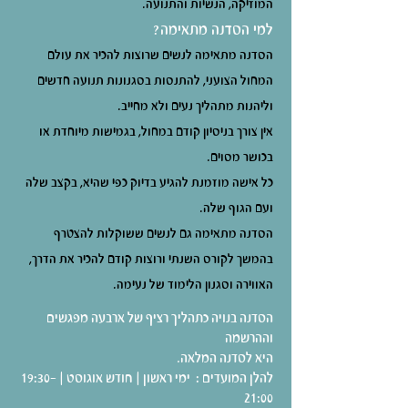
המוזיקה, הנשיות והתנועה.
למי הסדנה מתאימה?
הסדנה מתאימה לנשים שרוצות להכיר את עולם
המחול הצועני, להתנסות בסגנונות תנועה חדשים
וליהנות מתהליך נעים ולא מחייב.
אין צורך בניסיון קודם במחול, בגמישות מיוחדת או
בכושר מסוים.
כל אישה מוזמנת להגיע בדיוק כפי שהיא, בקצב שלה
ועם הגוף שלה.
הסדנה מתאימה גם לנשים ששוקלות להצטרף
בהמשך לקורס השנתי ורוצות קודם להכיר את הדרך,
האווירה וסגנון הלימוד של נעימה.
הסדנה בנויה כתהליך רציף של ארבעה מפגשים
וההרשמה
היא לסדנה המלאה.
להלן המועדים : ימי ראשון | חודש אוגוסט | 19:30-
21:00