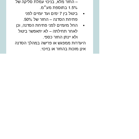
– החזר מלא, בניכוי עמלת סליקה של 
1.5% בתוספת מע״מ.
ביטול בין 7 ימים ועד יומיים לפני 
פתיחת הסדנה – החזר של 50%.
החל מיומיים לפני פתיחת הסדנה, וכן 
לאחר תחילתה – לא יתאפשר ביטול 
ולא יינתן החזר כספי.
היעדרות ממפגש או פרישה במהלך הסדנה 
אינן מזכות בהחזר או בזיכוי.
מועדים ונוכחות
הסדנה כוללת ארבעה מפגשים במועדים 
שיפורסמו מראש.
אם מפגש יבוטל מטעם בית הספר, הוא 
יושלם במועד חלופי.
הסדנה בנויה כתהליך רציף של למידת 
כוריאוגרפיה, ולכן מומלץ להגיע לכל 
המפגשים. במקרה של היעדרות, האחריות 
להשלים את החומר היא על המשתתפת.
צילום
במהלך הסדנה עשויים להיערך צילומי 
תמונות וידאו לצורכי תיעוד, למידה ושיווק 
של נעימה – בית למחול צועני לנשים.
מי שאינה מעוניינת להופיע בצילומים 
מתבקשת להודיע על כך מראש ובכתב.